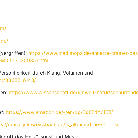
om/
.de/
vergriffen):
https://www.medimops.de/annette-cramer-das
-M03530300357.html
ersönlichkeit durch Klang, Volumen und
ct/3868816143/
ren:
https://www.wissenschaft.de/umwelt-natur/schnurrend
e“:
https://www.amazon.de/-/en/dp/B0074Y3EZI/
ps://music.julieweissbach.de/js_albums/true-stories/
klopft das Herz“, Kunst und Musik: