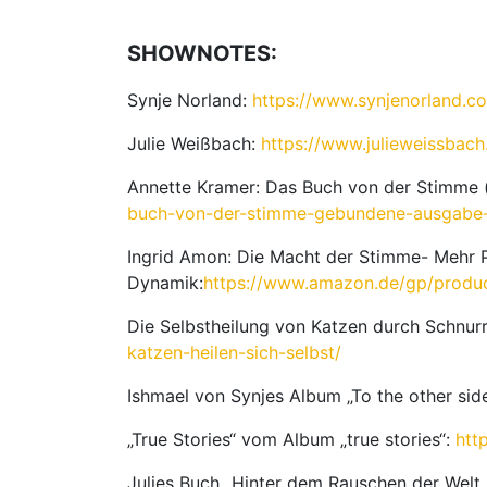
Weißbach
und
SHOWNOTES:
Synje
Norland.
Synje Norland:
https://www.synjenorland.c
Julie Weißbach:
https://www.julieweissbach
Annette Kramer: Das Buch von der Stimme (
buch-von-der-stimme-gebundene-ausgabe
Ingrid Amon: Die Macht der Stimme- Mehr P
Dynamik:
https://www.amazon.de/gp/produ
Die Selbstheilung von Katzen durch Schnur
katzen-heilen-sich-selbst/
Ishmael von Synjes Album „To the other sid
„True Stories“ vom Album „true stories“:
htt
Julies Buch „Hinter dem Rauschen der Welt 