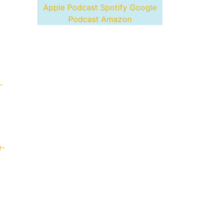
Apple Podcast
Spotify
Google
Podcast
Amazon
-
e-