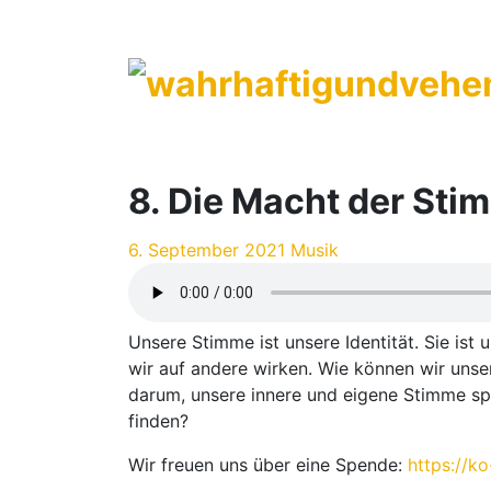
Ein
Podcast
über
8. Die Macht der Sti
Inspiration,
Kreativität
Posted
Posted
6. September 2021
Musik
und
on
in:
das
Leben
Unsere Stimme ist unsere Identität. Sie ist
aus
wir auf andere wirken. Wie können wir unse
der
darum, unsere innere und eigene Stimme sp
Sicht
finden?
der
Künstlerinnen
Wir freuen uns über eine Spende:
https://k
Julie