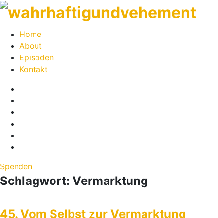
Ein
Home
Podcast
About
über
Episoden
Inspiration,
Kontakt
Kreativität
Insta
und
iTunes
das
Google
Leben
Podcast
Spotify
aus
YouTube
der
Channel
Feed
Sicht
der
Spenden
Künstlerinnen
Toggle
Schlagwort:
Vermarktung
Julie
navigation
Weißbach
und
45. Vom Selbst zur Vermarktung