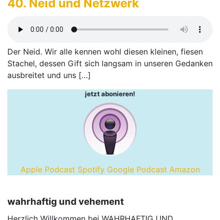
40. Neid und Netzwerk
Synje
Norland.
Der Neid. Wir alle kennen wohl diesen kleinen, fiesen
Stachel, dessen Gift sich langsam in unseren Gedanken
ausbreitet und uns […]
jetzt abonieren!
Apple Podcast
Spotify
Google Podcast
Amazon
wahrhaftig und vehement
Herzlich Willkommen bei WAHRHAFTIG UND