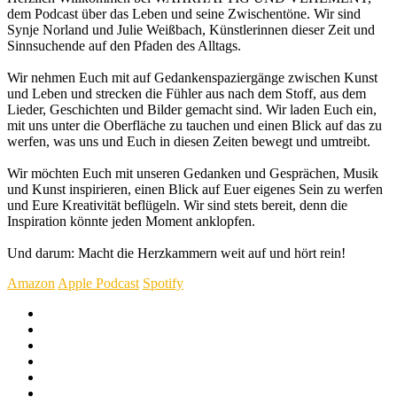
dem Podcast über das Leben und seine Zwischentöne. Wir sind
Synje Norland und Julie Weißbach, Künstlerinnen dieser Zeit und
Sinnsuchende auf den Pfaden des Alltags.
Wir nehmen Euch mit auf Gedankenspaziergänge zwischen Kunst
und Leben und strecken die Fühler aus nach dem Stoff, aus dem
Lieder, Geschichten und Bilder gemacht sind. Wir laden Euch ein,
mit uns unter die Oberfläche zu tauchen und einen Blick auf das zu
werfen, was uns und Euch in diesen Zeiten bewegt und umtreibt.
Wir möchten Euch mit unseren Gedanken und Gesprächen, Musik
und Kunst inspirieren, einen Blick auf Euer eigenes Sein zu werfen
und Eure Kreativität beflügeln. Wir sind stets bereit, denn die
Inspiration könnte jeden Moment anklopfen.
Und darum: Macht die Herzkammern weit auf und hört rein!
Amazon
Apple Podcast
Spotify
Insta
iTunes
Google
Podcast
Spotify
YouTube
Channel
Feed